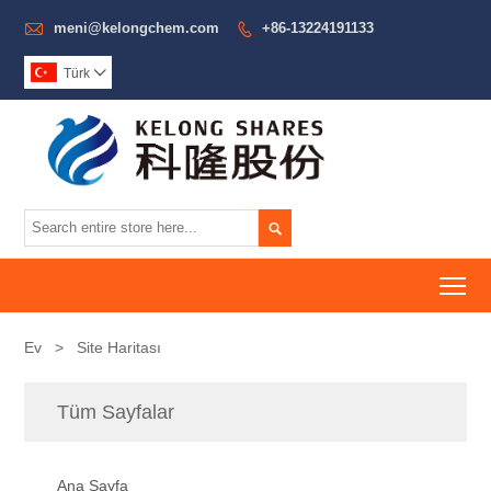

meni@kelongchem.com
+86-13224191133

Türk


To
Ev
>
Site Haritası
Tüm Sayfalar
Ana Sayfa