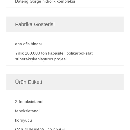
Dateng Gorge hidrolik kompleksi
Fabrika Gösterisi
ana ofis binası
Yıllık 100.000 ton kapasiteli polikarboksilat
süperakışkanlaştırıcı projesi
Ürün Etiketi
2-fenoksietanol
fenoksietanol
koruyucu
CAS NUMARASI. 122-99-6