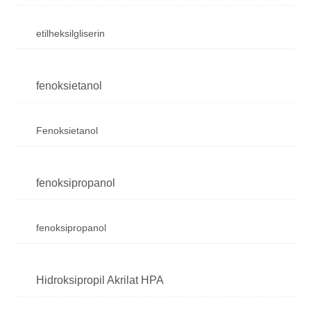
etilheksilgliserin
fenoksietanol
Fenoksietanol
fenoksipropanol
fenoksipropanol
Hidroksipropil Akrilat HPA