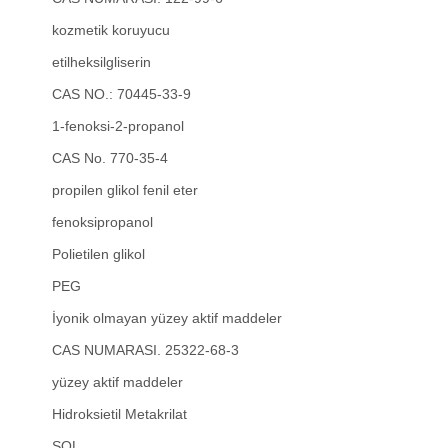
kozmetik koruyucu
etilheksilgliserin
CAS NO.: 70445-33-9
1-fenoksi-2-propanol
CAS No. 770-35-4
propilen glikol fenil eter
fenoksipropanol
Polietilen glikol
PEG
İyonik olmayan yüzey aktif maddeler
CAS NUMARASI. 25322-68-3
yüzey aktif maddeler
Hidroksietil Metakrilat
SOL