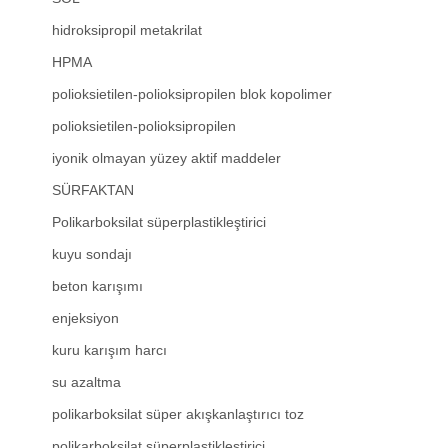
hidroksipropil metakrilat
HPMA
polioksietilen-polioksipropilen blok kopolimer
polioksietilen-polioksipropilen
iyonik olmayan yüzey aktif maddeler
SÜRFAKTAN
Polikarboksilat süperplastikleştirici
kuyu sondajı
beton karışımı
enjeksiyon
kuru karışım harcı
su azaltma
polikarboksilat süper akışkanlaştırıcı toz
polikarboksilat süperplastikleştirici