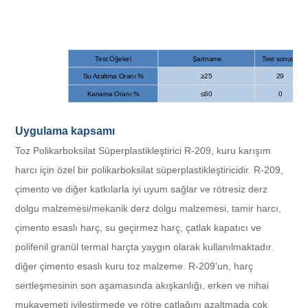
Test Öğeleri
Şartname
Test sonucu
Su Azaltma Oranı %
≥25
29
Kanama Oranı %
≤60
0
Hava İçeriği%
≤6.0
2.7
İlk set
-90~120
+90
Uygulama kapsamı
İlk ayar zaman farkı
son set
-90~120
+60
Toz Polikarboksilat Süperplastikleştirici R-209, kuru karışım
Çökme Tutma(60dk)mm
≤80
30
harcı için özel bir polikarboksilat süperplastikleştiricidir. R-209,
1 gün
≥170
226
çimento ve diğer katkılarla iyi uyum sağlar ve rötresiz derz
3
Sıkıştırıcı
≥160
215
dolgu malzemesi/mekanik derz dolgu malzemesi, tamir harcı,
boyutlu
Mukavemet
çimento esaslı harç, su geçirmez harç, çatlak kapatıcı ve
Oranı %
7 gün
≥150
195
polifenil granül termal harçta yaygın olarak kullanılmaktadır.
28 gün
≥140
180
diğer çimento esaslı kuru toz malzeme. R-209'un, harç
büzülme %
28 gün
≤110
95
sertleşmesinin son aşamasında akışkanlığı, erken ve nihai
mukavemeti iyileştirmede ve rötre çatlağını azaltmada çok