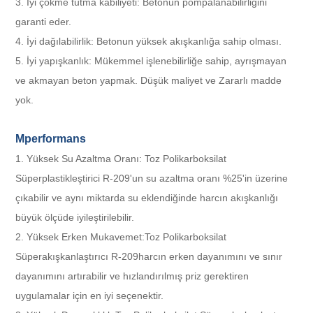
3. İyi çökme tutma kabiliyeti: Betonun pompalanabilirliğini
garanti eder.
4. İyi dağılabilirlik: Betonun yüksek akışkanlığa sahip olması.
5. İyi yapışkanlık: Mükemmel işlenebilirliğe sahip, ayrışmayan
ve akmayan beton yapmak. Düşük maliyet ve Zararlı madde
yok.
M
performans
1. Yüksek Su Azaltma Oranı: Toz Polikarboksilat
Süperplastikleştirici R-209'un su azaltma oranı %25'in üzerine
çıkabilir ve aynı miktarda su eklendiğinde harcın akışkanlığı
büyük ölçüde iyileştirilebilir.
2. Yüksek Erken Mukavemet:
Toz Polikarboksilat
Süperakışkanlaştırıcı R-209
harcın erken dayanımını ve sınır
dayanımını artırabilir ve hızlandırılmış priz gerektiren
uygulamalar için en iyi seçenektir.