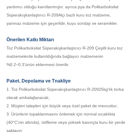
yardımcı olduğu kanıtlanmıştır. ayrıca p
ya da Polikarboksilat
Süperakışkanlaştırıcı R-209
Alçı bazlı kuru toz malzeme,
yanmaz malzeme için geçerlidir,
kuyu sondajı
ve seramikler.
Önerilen Katkı Miktarı
Toz Polikarboksilat Süperakışkanlaştırıcı R-209
Çeşitli kuru toz
malzemelerde kullanıldığında bağlayıcı malzemenin
%0.2~0.3'ünün eklenmesi önerilir.
Paket, Depolama ve T
nakliye
1.
Toz Polikarboksilat Süperakışkanlaştırıcı R-209
25kg'lık torba
olarak ambalajlanacak;
2. Müşteri talepleri için büyük veya özel paket de mevcuttur;
3. Ürünlerin topaklanmasını önlemek için normal sıcaklıkta
(40°C'nin altında), istifleme veya yüksek basınçta kuru bir yerde
saklayın;