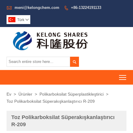

meni@kelongchem.com
+86-13224191133

Türk


To
Ev
>
Ürünler
>
Polikarboksilat Süperplastikleştirici
>
Toz Polikarboksilat Süperakışkanlaştırıcı R-209
Toz Polikarboksilat Süperakışkanlaştırıcı
R-209