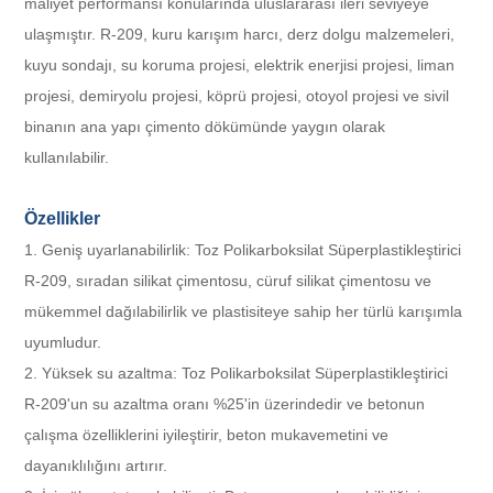
maliyet performansı konularında uluslararası ileri seviyeye
ulaşmıştır. R-209, kuru karışım harcı, derz dolgu malzemeleri,
kuyu sondajı, su koruma projesi, elektrik enerjisi projesi, liman
projesi, demiryolu projesi, köprü projesi, otoyol projesi ve sivil
binanın ana yapı çimento dökümünde yaygın olarak
kullanılabilir.
Özellikler
1. Geniş uyarlanabilirlik: Toz Polikarboksilat Süperplastikleştirici
R-209, sıradan silikat çimentosu, cüruf silikat çimentosu ve
mükemmel dağılabilirlik ve plastisiteye sahip her türlü karışımla
uyumludur.
2. Yüksek su azaltma: Toz Polikarboksilat Süperplastikleştirici
R-209'un su azaltma oranı %25'in üzerindedir ve betonun
çalışma özelliklerini iyileştirir, beton mukavemetini ve
dayanıklılığını artırır.