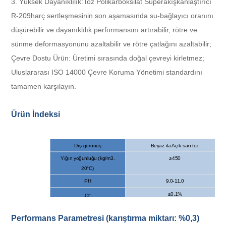
3. Yüksek Dayanıklılık:
Toz Polikarboksilat Süperakışkanlaştırıcı
R-209
harç sertleşmesinin son aşamasında su-bağlayıcı oranını
düşürebilir ve dayanıklılık performansını artırabilir, rötre ve
sünme deformasyonunu azaltabilir ve rötre çatlağını azaltabilir;
Çevre Dostu Ürün: Üretimi sırasında doğal çevreyi kirletmez;
Uluslararası ISO 14000 Çevre Koruma Yönetimi standardını
tamamen karşılayın.
Ürün İndeksi
Dış görünüş
Beyaz ila Açık sarı toz
Yığın yoğunluğu (kg/m3,
≥450
20°C)
PH
9.0-11.0
≤0,1%
-
Cl
su
≤5%
Performans Parametresi
(karıştırma miktarı: %0,3)