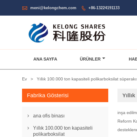

meni@kelongchem.com
+86-13224191133

ANA SAYFA
ÜRÜNLER
HA
Ev
>
Yıllık 100.000 ton kapasiteli polikarboksilat süperakı
Fabrika Gösterisi
Yıllı
inşa edilm
ana ofis binası

Reform Kom
Yıllık 100.000 ton kapasiteli

desteklenm
polikarboksilat