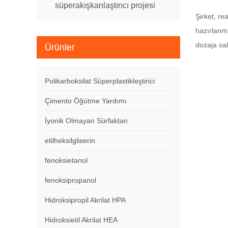
süperakışkanlaştırıcı projesi
Şirket, re
hazırlanma
dozaja sah
Ürünler
Polikarboksilat Süperplastikleştirici
Çimento Öğütme Yardımı
İyonik Olmayan Sürfaktan
etilheksilgliserin
fenoksietanol
fenoksipropanol
Hidroksipropil Akrilat HPA
Hidroksietil Akrilat HEA