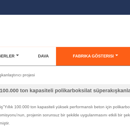
BERLER
DAVA
FABRIKA GÖSTERISI
şkanlaştırıcı projesi
k 100.000 ton kapasiteli polikarboksilat süperakışkanla
iş"Yıllık 100.000 ton kapasiteli yüksek performanslı beton için polikarbo
isyonu'nun, projenin sorunsuz bir şekilde uygulanmasını etkili bir şek
iştir.