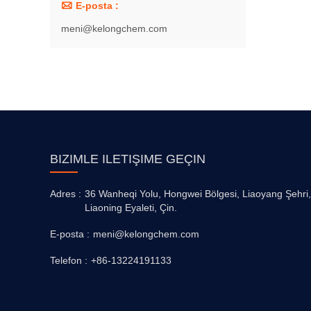

E-posta :
meni@kelongchem.com
BIZIMLE ILETIŞIME GEÇIN
Adres :
36 Wanheqi Yolu, Hongwei Bölgesi, Liaoyang Şehri,
Liaoning Eyaleti, Çin.
E-posta :
meni@kelongchem.com
Telefon :
+86-13224191133