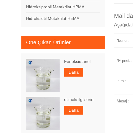
Hidroksipropil Metakrilat HPMA
Mail d
Hidroksietil Metakrilat HEMA
Aşağıdak
Öne Çıkan Ürünler
Fenoksietanol
Daha
etilheksilgliserin
Daha