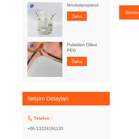
fenoksipropanol
Gönde
Daha
Polietilen Glikol
PEG
Daha
İletişim Detayları

Telefon :
+86-13224191133