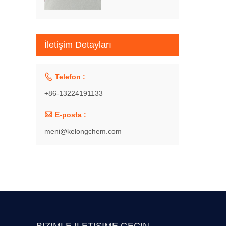
İletişim Detayları

Telefon :
+86-13224191133

E-posta :
meni@kelongchem.com
BIZIMLE ILETIŞIME GEÇIN