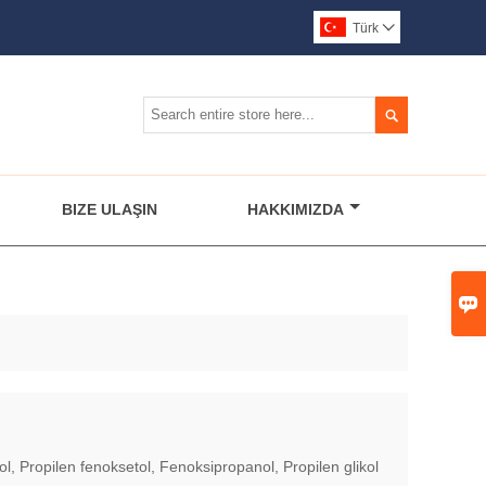
Türk


BIZE ULAŞIN
HAKKIMIZDA

l, Propilen fenoksetol, Fenoksipropanol, Propilen glikol