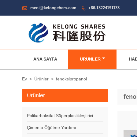

meni@kelongchem.com
+86-13224191133

ANA SAYFA
ÜRÜNLER
HA
Ev
>
Ürünler
>
fenoksipropanol
Ürünler
feno
Polikarboksilat Süperplastikleştirici
Çimento Öğütme Yardımı