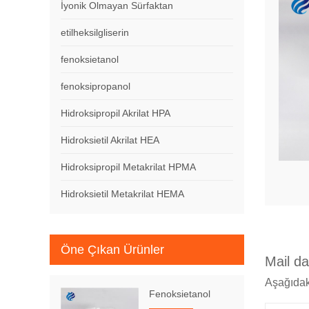
İyonik Olmayan Sürfaktan
etilheksilgliserin
fenoksietanol
fenoksipropanol
Hidroksipropil Akrilat HPA
Hidroksietil Akrilat HEA
Hidroksipropil Metakrilat HPMA
Hidroksietil Metakrilat HEMA
Öne Çıkan Ürünler
Mail d
Aşağıdak
Fenoksietanol