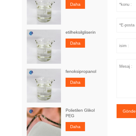
Daha
etilheksilgliserin
Daha
fenoksipropanol
Daha
Polietilen Glikol
Gönde
PEG
Daha