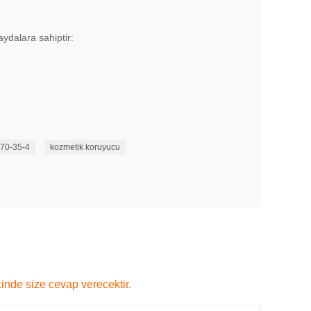
ydalara sahiptir:
70-35-4
kozmetik koruyucu
çinde size cevap verecektir.