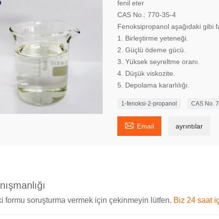
fenil eter
CAS No.: 770-35-4
Fenoksipropanol aşağıdaki gibi fa
1. Birleştirme yeteneği.
2. Güçlü ödeme gücü.
3. Yüksek seyreltme oranı.
4. Düşük viskozite.
5. Depolama kararlılığı.
1-fenoksi-2-propanol
CAS No. 7

Email
ayrıntılar
anışmanlığı
i formu soruşturma vermek için çekinmeyin lütfen.
Biz 24 saat i