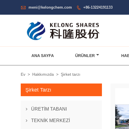

meni@kelongchem.com
+86-13224191133

ANA SAYFA
ÜRÜNLER
HA
Ev
>
Hakkımızda
>
Şirket tarzı
Şirket Tarzı
ÜRETİM TABANI

TEKNİK MERKEZİ
