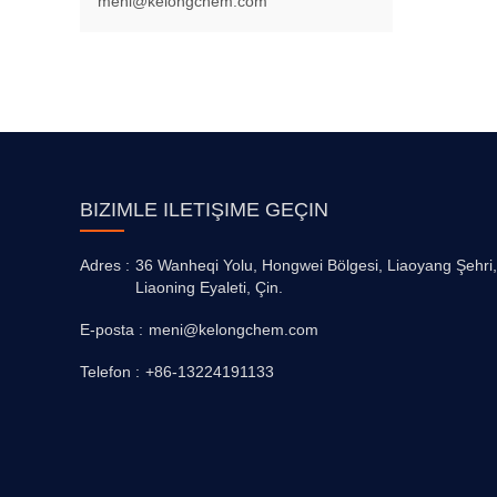
meni@kelongchem.com
BIZIMLE ILETIŞIME GEÇIN
Adres :
36 Wanheqi Yolu, Hongwei Bölgesi, Liaoyang Şehri,
Liaoning Eyaleti, Çin.
E-posta :
meni@kelongchem.com
Telefon :
+86-13224191133