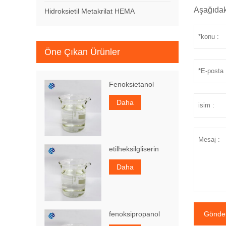
Aşağıdak
Hidroksietil Metakrilat HEMA
Öne Çıkan Ürünler
Fenoksietanol
Daha
etilheksilgliserin
Daha
fenoksipropanol
Gönde