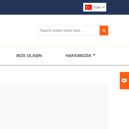
Türk


BIZE ULAŞIN
HAKKIMIZDA
