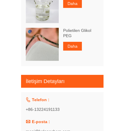
Daha
Polietilen Glikol
PEG
Daha
İletişim Detayları

Telefon :
+86-13224191133

E-posta :