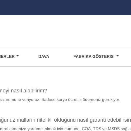
BERLER
DAVA
FABRIKA GÖSTERISI
eyi nasıl alabilirim?
tsiz numune veriyoruz. Sadece kurye ücretini ödemeniz gerekiyor.
unuz malların nitelikli olduğunu nasıl garanti edebilirsin
ontrol etmenize yardımcı olmak için numune, COA, TDS ve MSDS sağlayabi