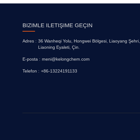
BIZIMLE ILETIŞIME GEÇIN
Adres :
36 Wanheqi Yolu, Hongwei Bölgesi, Liaoyang Şehri,
Liaoning Eyaleti, Çin.
E-posta :
meni@kelongchem.com
Telefon :
+86-13224191133