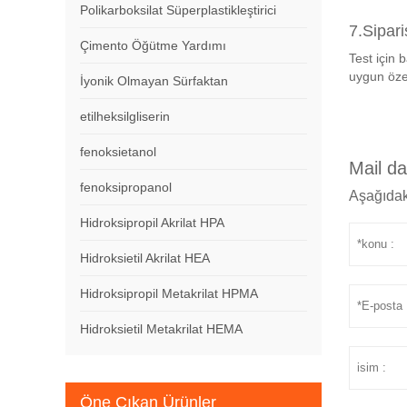
Polikarboksilat Süperplastikleştirici
7.Sipari
Çimento Öğütme Yardımı
Test için 
uygun özell
İyonik Olmayan Sürfaktan
etilheksilgliserin
fenoksietanol
Mail d
fenoksipropanol
Aşağıdak
Hidroksipropil Akrilat HPA
Hidroksietil Akrilat HEA
Hidroksipropil Metakrilat HPMA
Hidroksietil Metakrilat HEMA
Öne Çıkan Ürünler