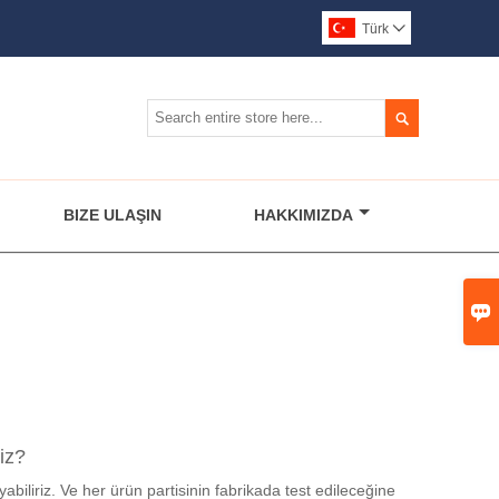
Türk


BIZE ULAŞIN
HAKKIMIZDA

iz?
liriz. Ve her ürün partisinin fabrikada test edileceğine