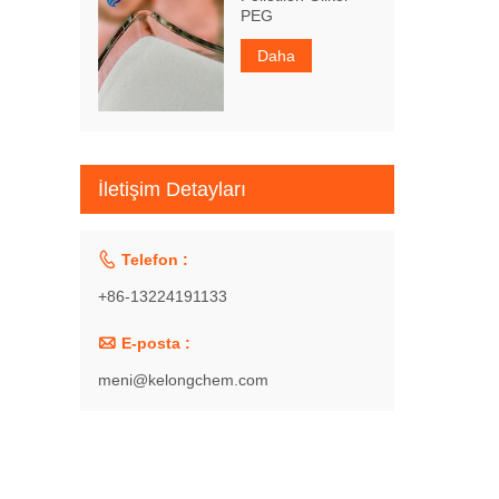
PEG
Daha
İletişim Detayları

Telefon :
+86-13224191133

E-posta :
meni@kelongchem.com