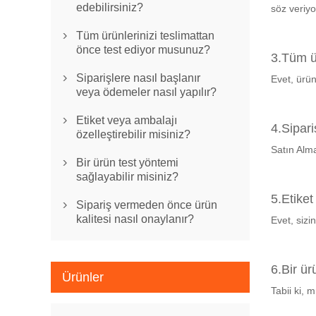
edebilirsiniz?
söz veriyo
Tüm ürünlerinizi teslimattan

önce test ediyor musunuz?
3.Tüm ü
Siparişlere nasıl başlanır
Evet, ürün

veya ödemeler nasıl yapılır?
Etiket veya ambalajı

4.Sipari
özelleştirebilir misiniz?
Satın Alma
Bir ürün test yöntemi

sağlayabilir misiniz?
5.Etiket
Sipariş vermeden önce ürün

kalitesi nasıl onaylanır?
Evet, sizin
6.Bir ür
Ürünler
Tabii ki, 