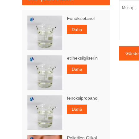
Fenoksietanol
Daha
Gönde
etilheksilgliserin
Daha
fenoksipropanol
Daha
Polietilen Glikol