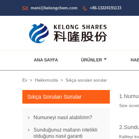

meni@kelongchem.com
+86-13224191133

ANA SAYFA
ÜRÜNLER
HA
Ev
>
Hakkımızda
>
Sıkça sorulan sorular
1.Numun
Sıkça Sorulan Sorular
Size ücre
Numuneyi nasıl alabilirim?

2.Sunduğ
Sunduğunuz malların nitelikli

olduğunu nasıl garanti
Kaliteyi k