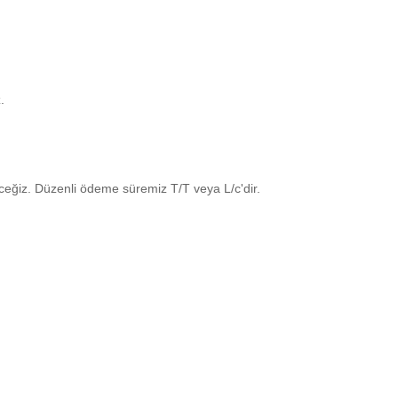
.
receğiz. Düzenli ödeme süremiz T/T veya L/c'dir.