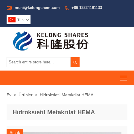

meni@kelongchem.com
+86-13224191133

Türk


To
Ev
>
Ürünler
>
Hidroksietil Metakrilat HEMA
Hidroksietil Metakrilat HEMA
Sıcak