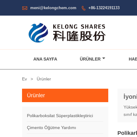

meni@kelongchem.com
+86-13224191133

ANA SAYFA
ÜRÜNLER
HA
Ev
>
Ürünler
Ürünler
İyon
Yüksek 
sınıf k
Polikarboksilat Süperplastikleştirici
Çimento Öğütme Yardımı
Polikar