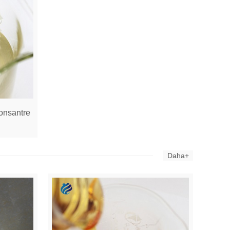
onsantre
Daha+