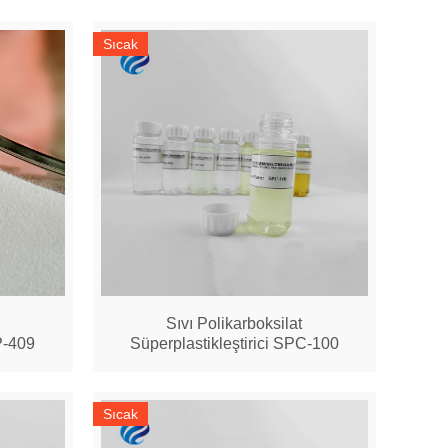
Sıcak
Sıvı Polikarboksilat
P-409
Süperplastikleştirici SPC-100
Sıcak