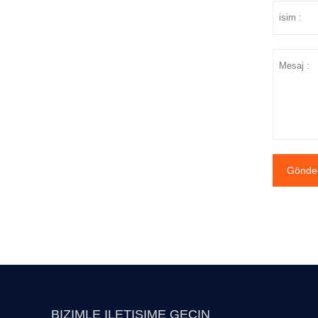
Gönde
BIZIMLE ILETIŞIME GEÇIN