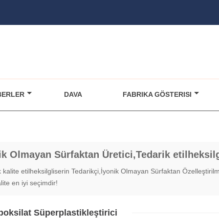
BERLER
DAVA
FABRIKA GÖSTERISI
ik Olmayan Sürfaktan Üretici,Tedarik etilheksilg
kalite etilheksilgliserin Tedarikçi,İyonik Olmayan Sürfaktan Özelleştirilmi
alite en iyi seçimdir!
boksilat Süperplastikleştirici