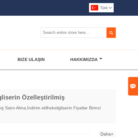
Türk


BIZE ULAŞIN
HAKKIMIZDA

liserin Özelleştirilmiş
ş Satın Alma,İndirim etilheksilgliserin Fiyatlar Birinci
Daha+