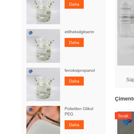
Daha
etilheksilgliserin
Daha
fenoksipropanol
Süp
Daha
Çiment
Polietilen Glikol
PEG
Sıcak
Daha