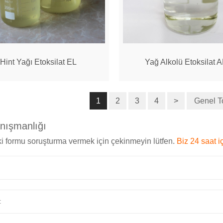
Hint Yağı Etoksilat EL
Yağ Alkolü Etoksilat 
1
2
3
4
>
Genel T
anışmanlığı
i formu soruşturma vermek için çekinmeyin lütfen.
Biz 24 saat i