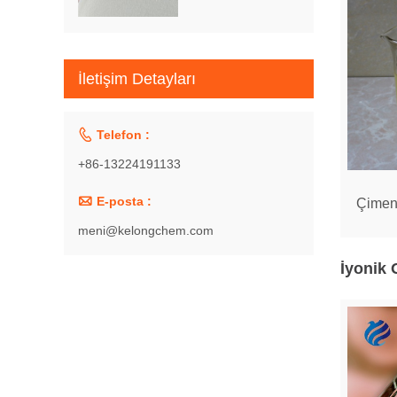
İletişim Detayları

Telefon :
+86-13224191133

E-posta :
Çimen
meni@kelongchem.com
İyonik