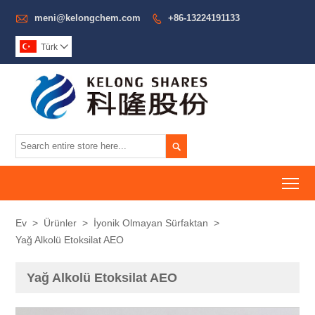

meni@kelongchem.com
+86-13224191133

Türk


To
Ev
>
Ürünler
>
İyonik Olmayan Sürfaktan
>
Yağ Alkolü Etoksilat AEO
Yağ Alkolü Etoksilat AEO