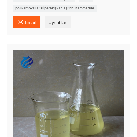
polikarboksilat süperakışkanlaştırıcı hammadde

Email
ayrıntılar