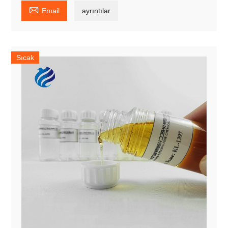

Email
ayrıntılar
Sıcak