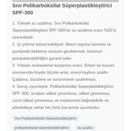
Sıvı Polikarboksilat Süperplastikleştirici
SPF-300
1. Yüksek su azaltma: Sıvı Polikarboksilat
Süperplastikleştirici SPF-300'ün su azaltma oranı %25'in
üzerindedir.
2. İyi çökme tutma kabiliyeti: Beton taşıma süresini ve
şantiyede bekleme süresini geciktirmek, betonun
pompalanabilirliğini garanti eder.
3. Yüksek mukavemet kazanma oranı: Erken ve kuvvet
sonrasında büyük ölçüde artar, enerji kaybını azaltır.
Çatlama, büzülme ve sürünmenin azaltılması.
4. Geniş uyumluluk: Polikarboksilat Süperplastikleştirici
SPF-300, sıradan silikat çimentosu, silikat çimentosu,
cüruf silikat çimentosu ve mükemmel dağılabilirlik ve
plastisiteye sahip her türlü karışımla uyumludur.
Sıvı Polikarboksilat Süperplastikleştirici
polikarboksilat süperplastikleştirici
su azaltıcı