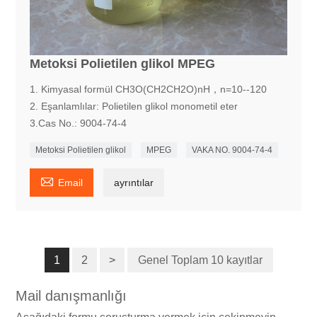
Metoksi Polietilen glikol MPEG
1. Kimyasal formül CH3O(CH2CH2O)nH，n=10--120
2. Eşanlamlılar: Polietilen glikol monometil eter
3.Cas No.: 9004-74-4
Metoksi Polietilen glikol
MPEG
VAKA NO. 9004-74-4

Email
ayrıntılar
1
2
>
Genel Toplam 10 kayıtlar
Mail danışmanlığı