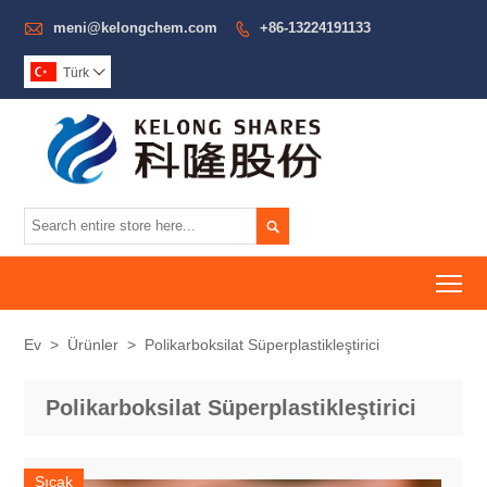

meni@kelongchem.com
+86-13224191133

Türk


To
Ev
>
Ürünler
>
Polikarboksilat Süperplastikleştirici
Polikarboksilat Süperplastikleştirici
Sıcak