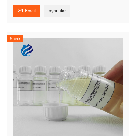

Email
ayrıntılar
Sıcak