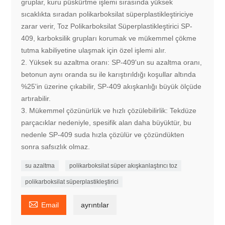
gruplar, kuru püskürtme işlemi sırasında yüksek
sıcaklıkta sıradan polikarboksilat süperplastikleştiriciye
zarar verir, Toz Polikarboksilat Süperplastikleştirici SP-
409, karboksilik grupları korumak ve mükemmel çökme
tutma kabiliyetine ulaşmak için özel işlemi alır.
2. Yüksek su azaltma oranı: SP-409'un su azaltma oranı,
betonun aynı oranda su ile karıştırıldığı koşullar altında
%25'in üzerine çıkabilir, SP-409 akışkanlığı büyük ölçüde
artırabilir.
3. Mükemmel çözünürlük ve hızlı çözülebilirlik: Tekdüze
parçacıklar nedeniyle, spesifik alan daha büyüktür, bu
nedenle SP-409 suda hızla çözülür ve çözündükten
sonra safsızlık olmaz.
su azaltma
polikarboksilat süper akışkanlaştırıcı toz
polikarboksilat süperplastikleştirici

Email
ayrıntılar