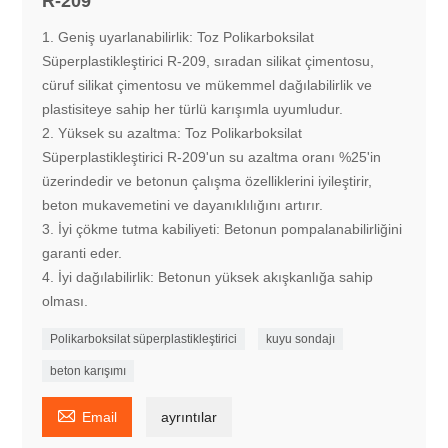
R-209
1. Geniş uyarlanabilirlik: Toz Polikarboksilat
Süperplastikleştirici R-209, sıradan silikat çimentosu,
cüruf silikat çimentosu ve mükemmel dağılabilirlik ve
plastisiteye sahip her türlü karışımla uyumludur.
2. Yüksek su azaltma: Toz Polikarboksilat
Süperplastikleştirici R-209'un su azaltma oranı %25'in
üzerindedir ve betonun çalışma özelliklerini iyileştirir,
beton mukavemetini ve dayanıklılığını artırır.
3. İyi çökme tutma kabiliyeti: Betonun pompalanabilirliğini
garanti eder.
4. İyi dağılabilirlik: Betonun yüksek akışkanlığa sahip
olması.
Polikarboksilat süperplastikleştirici
kuyu sondajı
beton karışımı

Email
ayrıntılar