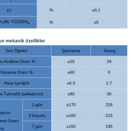
-
%
≤0,1
Cl
n
BU YÜZDEN
%
≤5
2
4
 ve mekanik özellikler
Test Öğeleri
Şartname
Sonuç
u Azaltma Oranı %
≥25
29
Kanama Oranı %
≤60
0
Hava İçeriği%
≤6.0
2.7
e Tutma
60 dakika
(mm)
≤80
30
1 gün
≥170
226
ştırıcı
3 boyutlu
≥160
215
met Oranı
7 gün
≥150
195
%