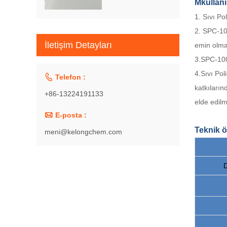
M
kullan
1. Sıvı Po
2. SPC-100
İletişim Detayları
emin olmak
3.SPC-100, 
4.Sıvı Po

Telefon :
katkıların
+86-13224191133
elde edilme

E-posta :
Teknik ö
meni@kelongchem.com
D