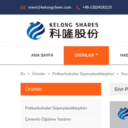

meni@kelongchem.com
+86-13224191133

ANA SAYFA
ÜRÜNLER
HA
Ev
>
Ürünler
>
Polikarboksilat Süperplastikleştirici
>
Sıvı
Ürünler
Sıvı 
Polikarboksilat Süperplastikleştirici
Çimento Öğütme Yardımı