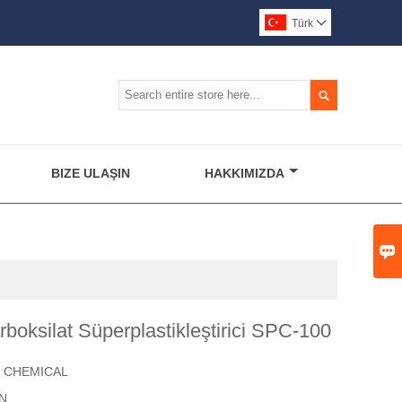
Türk


BIZE ULAŞIN
HAKKIMIZDA

arboksilat Süperplastikleştirici SPC-100
 CHEMICAL
İN