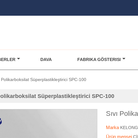
BERLER
DAVA
FABRIKA GÖSTERISI
 Polikarboksilat Süperplastikleştirici SPC-100
Polikarboksilat Süperplastikleştirici SPC-100
Sıvı Polik
Marka
KELONG
Ürün menşei
Ç