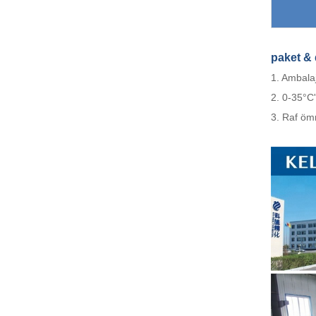
paket
&
1. Ambalaj
2. 0-35°C'
3. Raf ömr