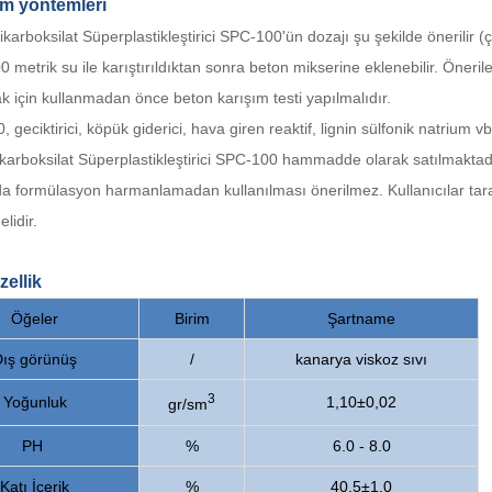
ım yöntemleri
likarboksilat Süperplastikleştirici SPC-100'ün dozajı şu şekilde önerilir 
 metrik su ile karıştırıldıktan sonra beton mikserine eklenebilir. Öneril
 için kullanmadan önce beton karışım testi yapılmalıdır.
geciktirici, köpük giderici, hava giren reaktif, lignin sülfonik natrium vb. ile
likarboksilat Süperplastikleştirici SPC-100 hammadde olarak satılmakt
da formülasyon harmanlamadan kullanılması önerilmez. Kullanıcılar tara
lidir.
zellik
Öğeler
Birim
Şartname
ış görünüş
/
kanarya viskoz sıvı
3
Yoğunluk
1,10±0,02
gr/sm
PH
%
6.0 - 8.0
Katı İçerik
%
40,5±1,0