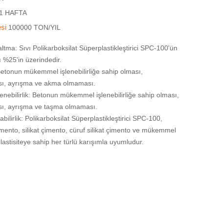
1 HAFTA
esi
100000 TON/YIL
ltma: Sıvı Polikarboksilat Süperplastikleştirici SPC-100'ün
 %25'in üzerindedir.
Betonun mükemmel işlenebilirliğe sahip olması,
ı, ayrışma ve akma olmaması.
nebilirlik: Betonun mükemmel işlenebilirliğe sahip olması,
ı, ayrışma ve taşma olmaması.
bilirlik: Polikarboksilat Süperplastikleştirici SPC-100,
çimento, silikat çimento, cüruf silikat çimento ve mükemmel
 plastisiteye sahip her türlü karışımla uyumludur.