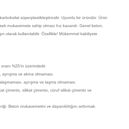
karboksilat süperplastikleştiricidir. Uyumlu bir üründür. Ürün
yüksek mukavemete sahip olması hız kazandı. Genel beton,
 olarak kullanılabilir. Özellikle! Mükemmel kabiliyete
 oranı %25'in üzerindedir.
sı, ayrışma ve akma olmaması.
bakalaşmaması, ayrışma ve taşma olmaması.
kat çimento, silikat çimento, cüruf silikat çimento ve
eriği. Beton mukavemetini ve dayanıklılığını arttırmak.