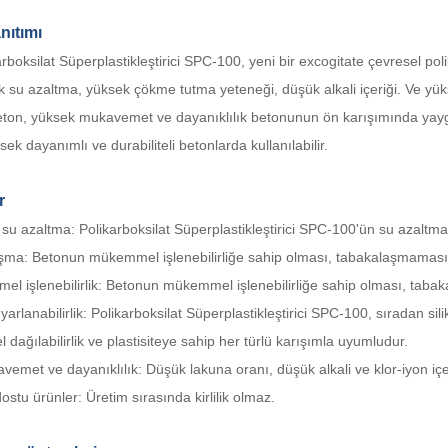
nıtımı
arboksilat Süperplastikleştirici SPC-100, yeni bir excogitate çevresel poli
ek su azaltma, yüksek çökme tutma yeteneği, düşük alkali içeriği. Ve 
eton, yüksek mukavemet ve dayanıklılık betonunun ön karışımında yaygın
sek dayanımlı ve durabiliteli betonlarda kullanılabilir.
r
su azaltma: Polikarboksilat Süperplastikleştirici SPC-100'ün su azaltma
pışma: Betonun mükemmel işlenebilirliğe sahip olması, tabakalaşmama
el işlenebilirlik: Betonun mükemmel işlenebilirliğe sahip olması, ta
yarlanabilirlik: Polikarboksilat Süperplastikleştirici SPC-100, sıradan sili
ağılabilirlik ve plastisiteye sahip her türlü karışımla uyumludur.
avemet ve dayanıklılık: Düşük lakuna oranı, düşük alkali ve klor-iyon iç
ostu ürünler: Üretim sırasında kirlilik olmaz.