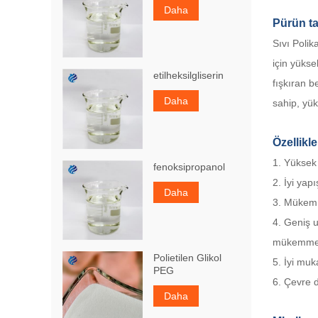
Daha
P
ürün ta
Sıvı Polik
için yüks
etilheksilgliserin
fışkıran b
Daha
sahip, yük
Özellikle
1. Yüksek 
fenoksipropanol
2. İyi ya
Daha
3. Mükemm
4. Geniş u
mükemmel d
Polietilen Glikol
5. İyi muk
PEG
6. Çevre d
Daha