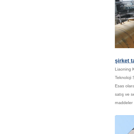
şirket t
Liaoning 
Teknoloji 
Esas olara
satış ve s
maddeler i