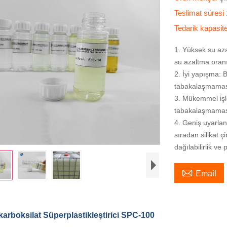
Teslimat süresi
Tedarik kapasit
1. Yüksek su aza
su azaltma oranı
2. İyi yapışma: 
tabakalaşmamas
3. Mükemmel işle
tabakalaşmamas
4. Geniş uyarlana
sıradan silikat 
dağılabilirlik ve

Email
ikarboksilat Süperplastikleştirici SPC-100