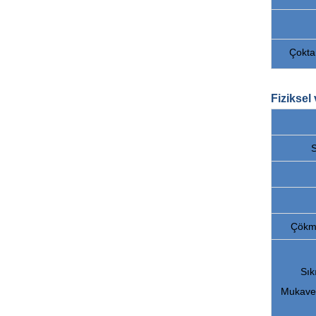
Çokta
Fiziksel
S
Çökm
Sıkı
Mukave