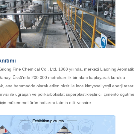
anıtımı
Kelong Fine Chemical Co., Ltd, 1988 yılında, merkezi Liaoning Aromatik
Sanayi Üssü'nde 200.000 metrekarelik bir alanı kaplayarak kuruldu.
k, ana hammadde olarak etilen oksit ile ince kimyasal yeşil enerji tasa
ervisi ile uğraşan ve polikarboksilat süperplastikleştirici, çimento öğüt
çin mükemmel ürün hatlarını tatmin etti. vesaire.