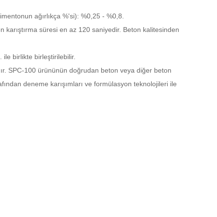
(çimentonun ağırlıkça %'si): %0,25 - %0,8.
en karıştırma süresi en az 120 saniyedir. Beton kalitesinden
 birlikte birleştirilebilir.
adır. SPC-100 ürününün doğrudan beton veya diğer beton
fından deneme karışımları ve formülasyon teknolojileri ile