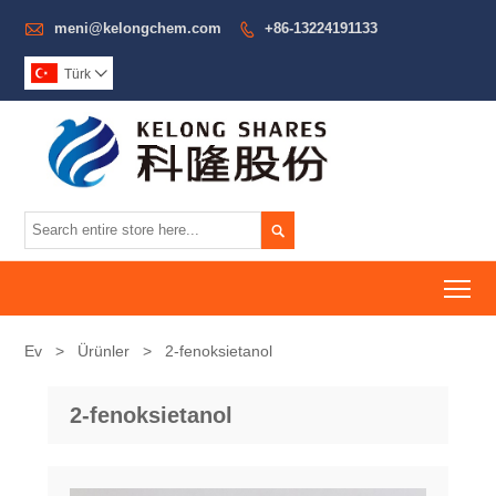

meni@kelongchem.com
+86-13224191133

Türk


To
Ev
>
Ürünler
>
2-fenoksietanol
2-fenoksietanol