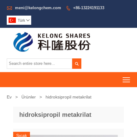

meni@kelongchem.com
+86-13224191133

Türk


To
Ev
>
Ürünler
>
hidroksipropil metakrilat
hidroksipropil metakrilat
Sıcak