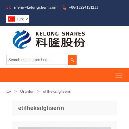

meni@kelongchem.com
+86-13224191133

Türk


To
Ev
>
Ürünler
>
etilheksilgliserin
etilheksilgliserin