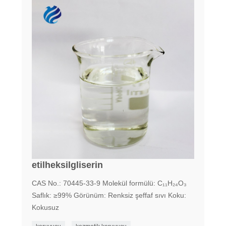
etilheksilgliserin
CAS No.: 70445-33-9 Molekül formülü: C₁₁H₂₄O₃
Saflık: ≥99% Görünüm: Renksiz şeffaf sıvı Koku:
Kokusuz